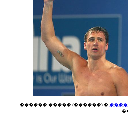
������ ����� (������) �
����
�