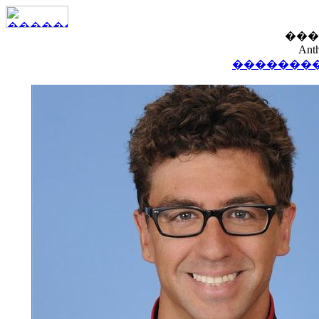
���
Ant
��������