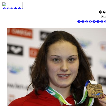
��
Mi
��������