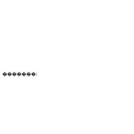
�������: