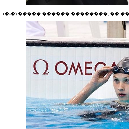
(�-�) ����� ������ ��������, �� 