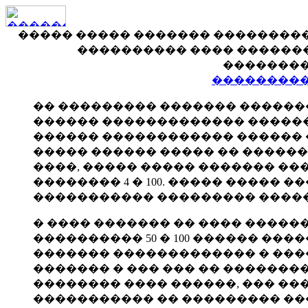
����� ����� ������� ���������
���������� ���� ������
��������
���������
�� ��������� ������� ��������
������ ������������� ������
������ ������������ ������ 
����� ������ ����� �� ������
����, ����� ����� ������� ��
�������� 4 � 100. ����� �����
����������� ��������� �����
� ���� ������� �� ���� �����
���������� 50 � 100 ������ ��
������� ������������� � ���
������� � ��� ��� �� ��������
�������� ���� ������, ��� �
����������� �� ��������� ��