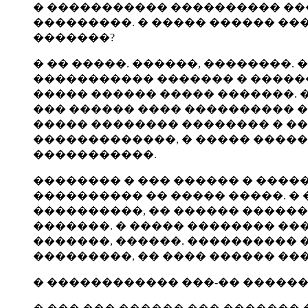
� ����������� ���������� ��
���������. � ����� ������ ��
�������?
� �� �����. ������, ��������.
����������� ������� � ������
����� ������ ����� �������.
��� ������ ���� ���������� �
����� �������� �������� � ��
�������������, � ����� �����
�����������.
�������� � ��� ������ � ����
���������� �� ����� �����. � 
����������, �� ������ ������
�������. � ����� �������� ��
�������, ������. ���������� �
���������, �� ���� ������ ��
� ������������ ���-�� ������