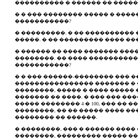
���������� � ������ �� �����
� � ��� �������� ����� � ����
�����������?
� ���������. � �� ���������� 
�����. � �� ��������� ���� ��
� ������ �� ���� ������� ���
��������. �� ���� ���������
�����������?
� � ��� ������-�������� ��� �
���������������� ������� � �
��������, ����� � ���� �����
������� �� ����. � ��� ��� �
����� �������� 4 � 100, ��� ��
��������, �� �� ����� ���� �
�������� �� ������.
� ��������, ��� � ������ ���
��������, ��������� ����� ��