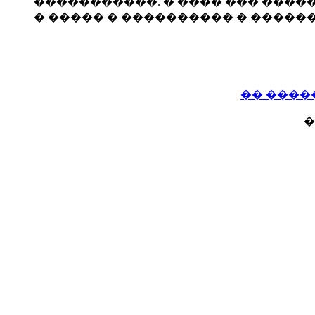
�����������. � ���� ��� ����
� ����� � ���������� � ������
�� ����
�