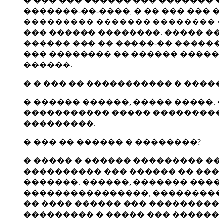
� ��� ��� ������ ��� ������� 
�������-��-����, � �� ��� ��� 
��������� ������� �������� �
��� ������ ��������. ����� �
������ ��� �� �����-�� ������
��� �������� �� ������ �����
������.
� � ��� �� ����������� � ����
� ������ ������, ����� �����
����������� ����� ���������
���������.
� ��� �� ������ � ��������?
� ����� � ������ ��������� �
���������� ��� ������ �� ���
�������. ������, ������� ���
����������������, ���������
�� ���� ������ ��� ���������
��������� � ����� ��� ������