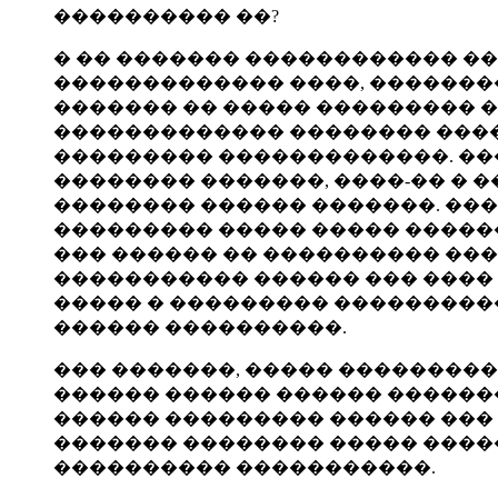
���������� ��?
� �� ������� ������������ �
������������� ����, ��������
������� �� ����� ��������� �
������������� �������� ����
��������� �������������. ��
�������� �������, ����-�� � �
�������� ������ �������. ���
��������� ����� ����� �����
��� ������ �� ���������� ��
����������� ������ ��� ���� 
����� � ��������� ���������
������ ����������.
��� �������, ����� ��������
������ ������ ������ �������
������ ��������� ������ ��� 
������� �������� ����� ����
���������� �����������.