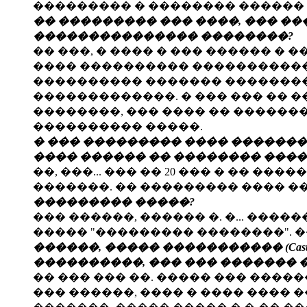
��������� � �������� ������ 
�� ��������� ��� ����, ��� ��
��������������� ��������?
�� ���, � ���� � ��� ������ �
���� ���������� �����������
���������� ������� ��������
�������������. � ��� ��� �� �
��������, ��� ���� �� ������
���������� �����.
� ��� ��������� ���� ��������
���� ������ �� �������� ���
��, ���... ��� �� 20 ��� � �� �
�������. �� ��������� ���� �
��������� �����?
��� ������, ������ �. �... ���
����� "��������� ��������". 
������, ����� ����������� (Cast
����������, ��� ��� ������� �
�� ��� ��� ��. ����� ��� �����
��� ������, ���� � ���� ����