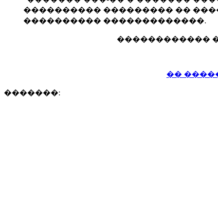
���������� ��������� �� ����
���������� �������������.
������������ 
�� ����
�������: