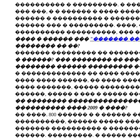
���������� � ���������. � ��
��� ���, � � ������ � ���� ���
������ � ���������� � ������
������ ��� � ���������. ����,
���������� ����������, ��� �
���� � ������ ���
"������� ������
�������� �� ��?
������� ��������� �� ������
� ������? ��� �������� �� �����
�������� ������ ��������� �
� ������������� �� ���� ����
���� ���� ������, �� ���� ����
���� �������, ����� ��������
������, ����� � ��� � ����� ��
�� �������� ���������������
���������� ���� 2009 � ����?
�� ����. 800 ������ � � ������
����������, ������ ����� ���
������� ���������� � �������
������. ���������. � ����� ���