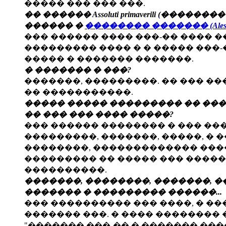
����� ��� ��� ���.
�� ������ Assoluti primaverili (�
������ �
�������� ������� (Alessia F
��� ������ ���� ���-�� ���� �
��������� ���� � � ����� ���
����� � ������� �������.
� ������� � ���?
�������, ���������. �� ��� ��
�� �����������.
����� ����� ��������� �� ���
�� ��� ��� ���� �����?
��� ������ �������� � ��� ��
���������, �������, �����, � 
��������, ������������� ����
��������� �� ����� ��� �����
����������.
�������, ��������, �������, 
������� � ��������� ������...
��� ���������� ��� ����, � �
������� ���. � ���� �������� 
"������� ���-�� � ������� ���