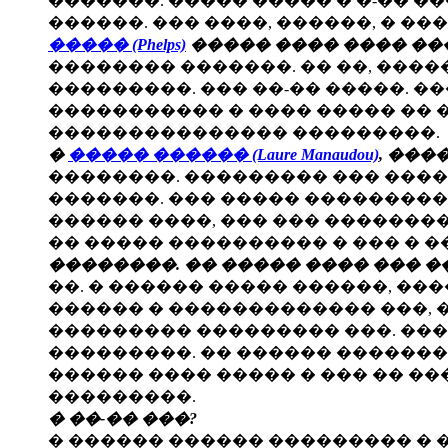
�������. ����� ����� � �-�� �
������. ��� ����, ������, � ��
����� (Phelps)
����� ���� ���� ���
�������� �������. �� ��, ���
���������. ��� ��-�� �����. �
����������� � ���� ����� �� �
��������������� ���������.
�
����� ������ (Laure Manaudou)
, ���
��������. ��������� ��� ����
�������. ��� ����� ���������
������ ����, ��� ��� ��������
�� ����� ���������� � ��� � 
��������. �� ����� ���� ��� �
��. � ������ ����� ������, �
������ � ������������� ���, �
��������� ��������� ���. ���
���������. �� ������ �������
������ ���� ����� � ��� �� ��
���������.
� ��-�� ���?
� ������ ������ ��������� � �