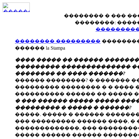
�������� � ��� ���
��������: ������ l
���������
�������� ���������
��������
������ la Stampa
���� ����� �� ������ �������
��������� �������������� ���
�������� �� ���� �������?
������ ��������? � ������� �
��������� �������� � � ���� 
���������� ������ �� ����� �
� ��� ������ ����� ����� ���
��������� � ����� � ������?
�����. ����� � ������ �������
��� ��������� ������ ����, � 
�������������, ��� ���������
����� ������ ������ ��������