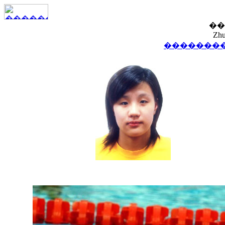
��
Zhu
��������