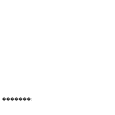
�������: