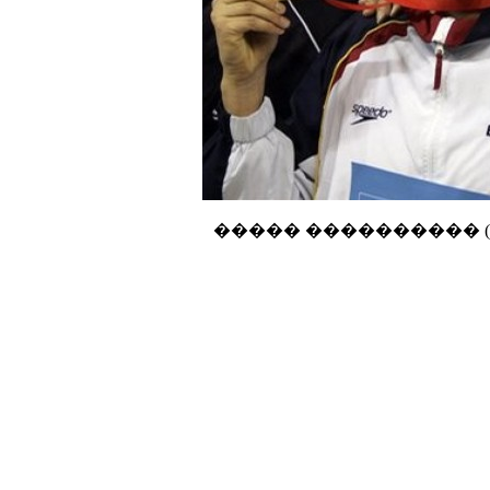
����� ���������� (