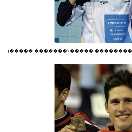
(����� �������) ����� ��������