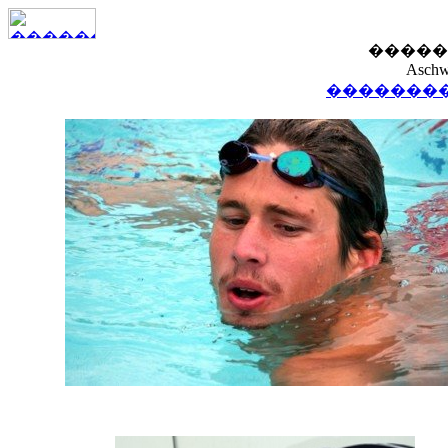
�����
Aschw
��������