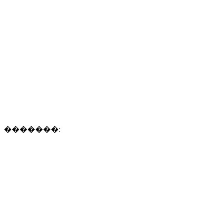
�������: