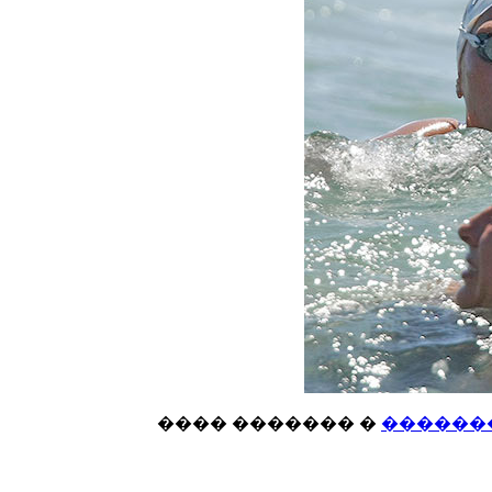
���� ������� �
������