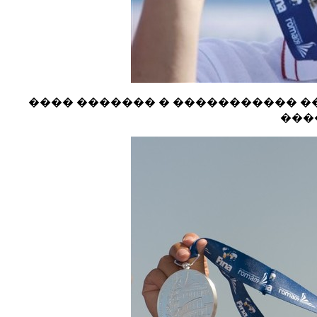
���� ������� � ����������� ��
����