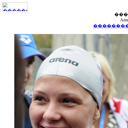
���
Ann
��������