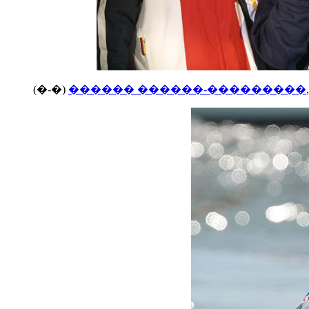
(�-�)
������ ������-���������