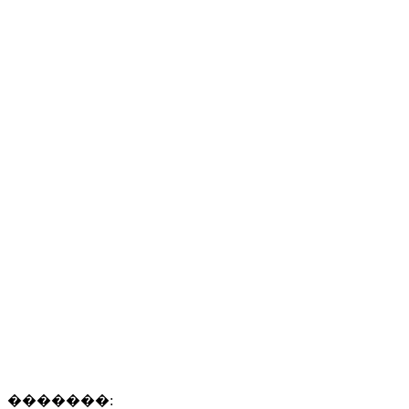
�������: