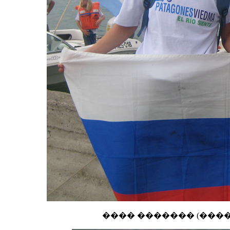
���� ������� (����