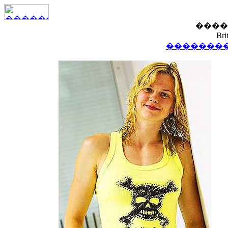
����
Bri
��������