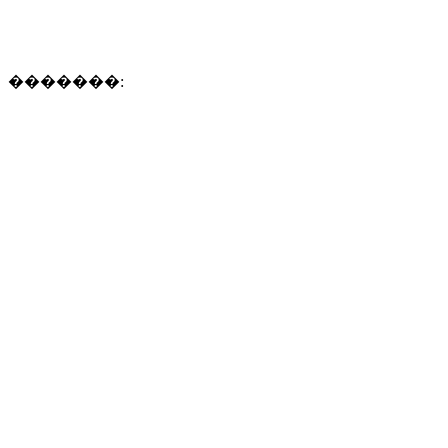
�������: