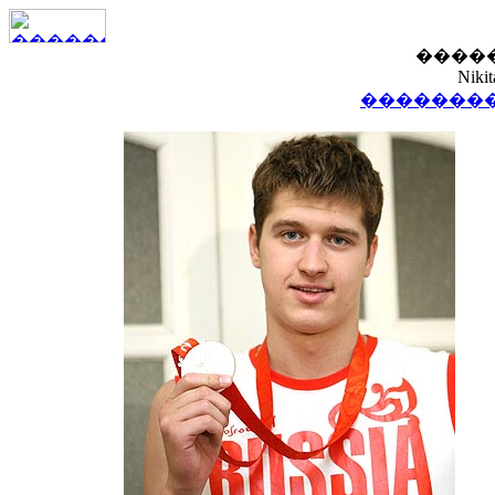
����
Niki
��������