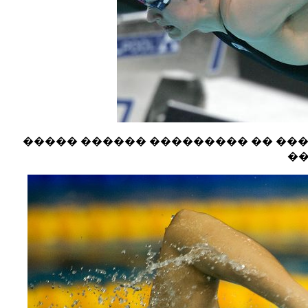
����� ������ ��������� �� ������
�