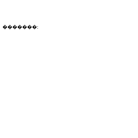
�������: