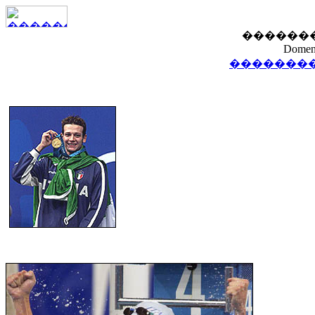
������
Domeni
��������