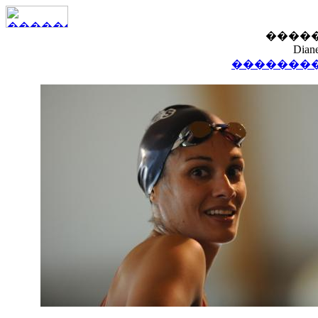
�����
Dian
��������