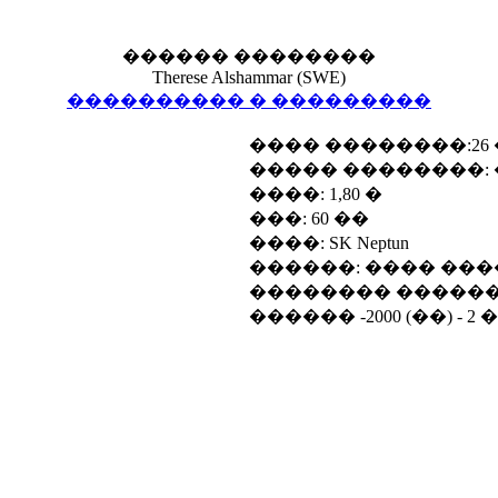
������ ��������
Therese Alshammar (SWE)
���������� � ���������
���� ��������:26 �
����� ��������:
����: 1,80 �
���: 60 ��
����: SK Neptun
������: ���� ���� (D
�������� ������
������ -2000 (��) - 2 ��