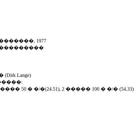
������, 1977
 ���������
irk Lange)
����:
��� 50 � �/�(24.51), 2 ����� 100 � �/� (54.33)