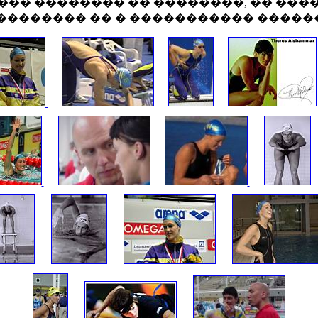
��� �������� �� ��������, �� ���
�������� �� � ����������� �������