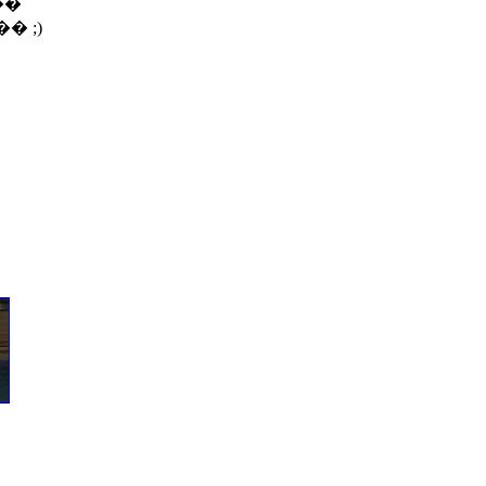
��
 ;)