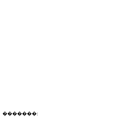
�������: