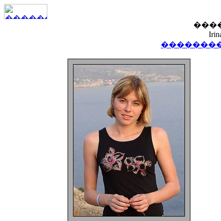
���
Iri
��������