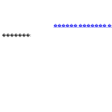
������ ������� �
�������: