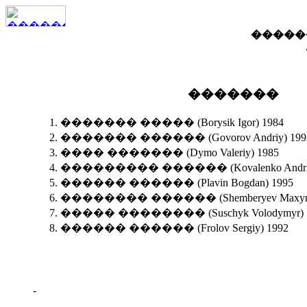
�����
�������
������� ����� (Borysik Igor) 1984
������� ������ (Govorov Andriy) 199
���� ������� (Dymo Valeriy) 1985
��������� ������ (Kovalenko Andriy
������ ������ (Plavin Bogdan) 1995
�������� ������ (Shemberyev Maxym)
����� �������� (Suschyk Volodymyr) 
������ ������ (Frolov Sergiy) 1992
-