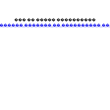
��� �� ����� ����������
������ ������� �� ���������� ����