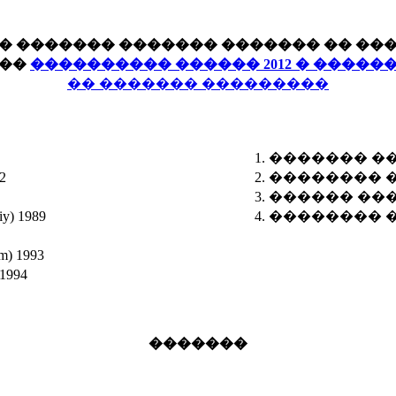
� ������� ������� ������� �� ��
��
���������� ������ 2012 � �����
�� ������� ���������
������� ����� 
2
�������� �����
������ ������ 
) 1989
�������� �����
 1993
1994
�������