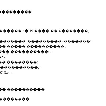
 ���������
����� : � 19 ���� �� 4 �������,
�������: ��������� (�������)
� ����� ���������� : -
�� ����������: -
 -
� ��������:
����������: -
013.com
�� ����������
:
���������