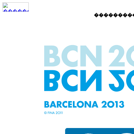
���������