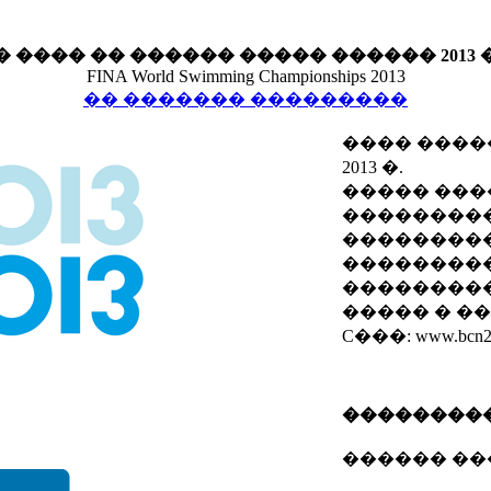
 ���� �� ������ ����� ������ 2013
FINA World Swimming Championships 2013
�� ������� ���������
���� �����
2013 �.
����� ���
���������
���������
���������:
���������
����� � ��
C���: www.bcn2
��������
������ �