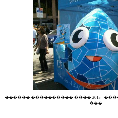
������ ���������� ���� 2013 - ��
���