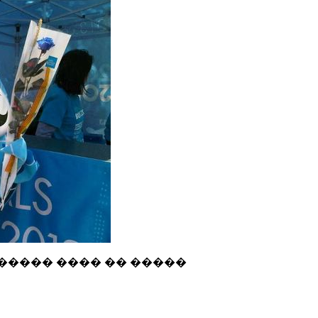
������ ���� �� �����