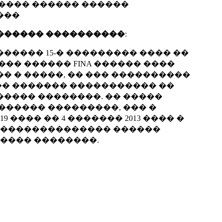
���� ������ ������
���
������ ����������
:
����� 15-� ��������� ���� ��
�� ������ FINA ������ ����
� � �����, �� ��� ����������
� �� ������� ����������� ��
���� ��������. �� �����
������ ���������, ��� �
9 ���� �� 4 ������� 2013 ���� �
 �������������� ������
 ���� ��������.