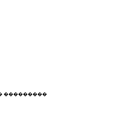
� ���������