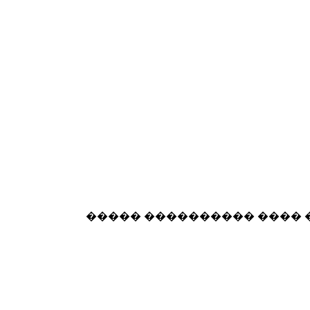
����� ���������� ���� 