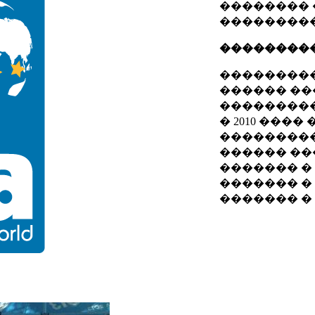
�������� 
��������
��������
���������
������ ���
���������
� 2010 ���
���������
������ ��
������� � 1
������� �
������� �