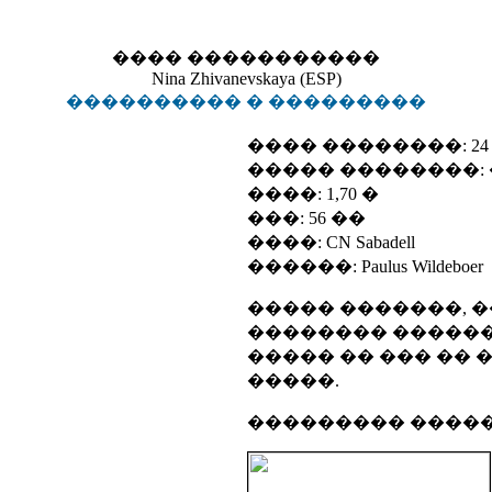
���� �����������
Nina Zhivanevskaya (ESP)
���������� � ���������
���� ��������: 24 
����� ��������:
����: 1,70 �
���: 56 ��
����: CN Sabadell
������: Paulus Wildeboer
����� �������, �
�������� ������
����� �� ��� ��
�����.
��������� �����