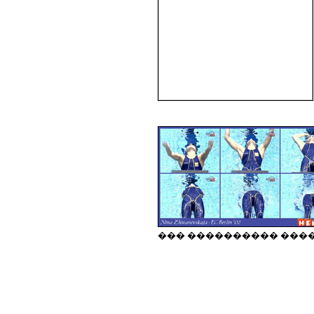
��� ���������� ���