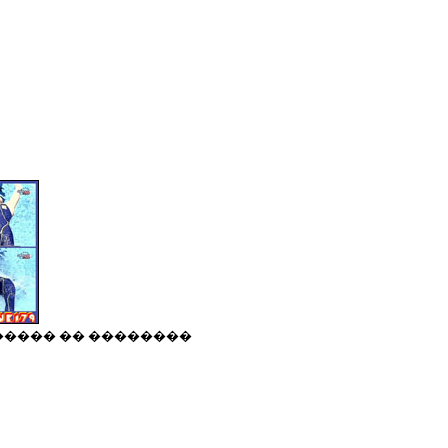
����� �� ��������