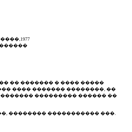
����,1977
 ������
�� �� ������� � ���� �����
�� ���� ������� ��������, ��
 �������� ��������� ������ ��
�, �������� ����������� ���.