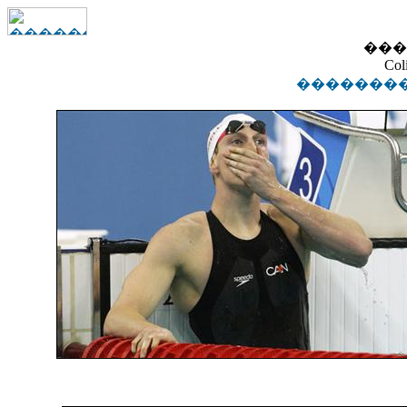
���
Col
��������