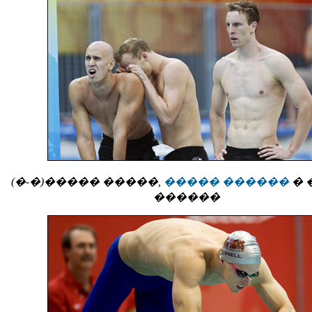
(�-�)����� �����,
����� ������
� 
������