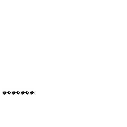
�������: