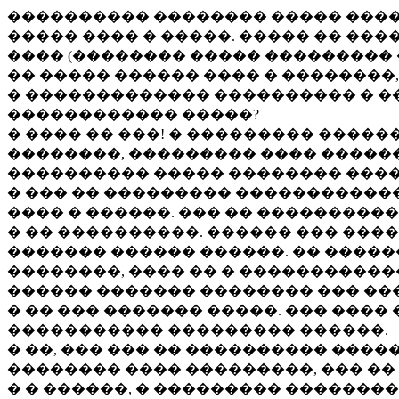
���������� �������� ����� ����
����� ���� � �����. ����� �� ��
���� (�������� ����� ���������
�� ����� ������ ���� � ��������
� ������������� ���������� � �
������������ �����?
� ���� �� ���! � ��������� ����
��������, ��������� ���� �����
���������� ����� �������� ���
� ��� �� ��������� ������������
���� � ������. ��� �� ���������
� �� ����������. ������ ��� ����
������� ������ ������. �� �����
��������, ���� �� � �����������
������ ������� �������� ��� ��
� �� ��� ������� �����. ��� ����
����������� ��������� ������.
� ��, ��� ��� �� ���������� ����
�������� ���� ���������, ��� �� 
� � ������, � ��������� �������