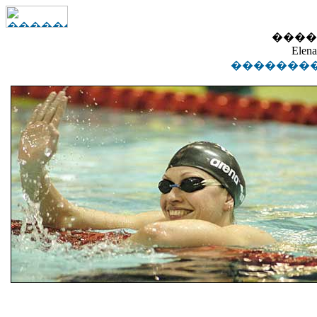
����
Elen
��������