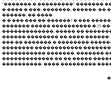
"������� � ���������" ������� �
� ���� � ���, �������, ������. ��
������, �� ����
� � ��� ��� ��-������? � ��� ����
������� ����� ���������� � 25-�
�������������, ����� �� �������
������ �������� �� ���� ������:
��� �� ������� � �������� ������
�������� ������������ ���������
����������� �������, ������� �
������������� �� �� ����� ����
����������. ���� ��������� ����,
�