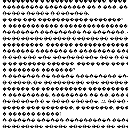
�������� � ������ �������, ����
��������� ��������� �� � ���, �
����� ����� � �������.
� ��� ��� ����������� �������?
� ����������� ���������������
�������� ��������� �� �������.
��������������� �������� �����
���������, ������ ������������ 
������� ������� �� �������� ��
� ��� ��� ��� ���������� ��� � �
� �� ������ ������. ���� ���-��� 
� ������� �������?
� ������� �� ����� ��������� ��
� �����, �� ��������� ��� ������
������ �� ���������� ���������
� ���������, �������� �� ��, ��� �
�������� � � ���� ������, 22. ���
����� ��� �������, � �������, ��
� ������ �����?
� ������ ������ ���������� ����
��������� ����� �������� �� ��