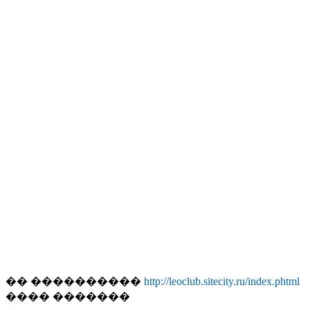
�� ����������
http://leoclub.sitecity.ru/index.phtml
���� �������