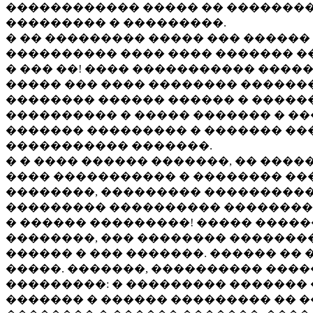
������������ ����� �� ���������
��������� � ���������.
� �� ��������� ����� ��� �����
���������� ���� ���� ������� �
� ��� ��! ���� ����������� ����
����� ��� ���� �������� ��������
�������� ������ ������ � �������
���������� � ����� ������� � ��
������� ��������� � ������� ���
����������� �������.
� � ���� ������ �������, �� ����
���� ����������� � �������� ��� 
��������, ��������� �����������
��������� ���������� ���������
� ������ ���������! ����� �����
��������, ��� �������� �������
������ � ��� �������. ������ �� 
�����. �������, ���������� ���
���������: � ��������� ������� 
������� � ������ ��������� �� 